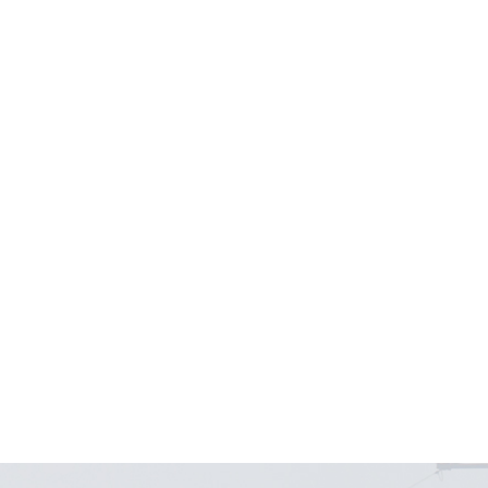
玻璃活动地板系列
直铺防静电地板系列
墙板彩钢板
机房导电接地系统
辅材配件相关